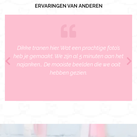
ERVARINGEN VAN ANDEREN
Dikke tranen hier. Wat een prachtige foto’s
heb je gemaakt. We zijn al 5 minuten aan het
najanken… De mooiste beelden die we ooit
hebben gezien.