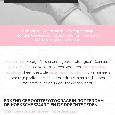
Geboorte
Cakesmash
Zwangerschap
Honden Cakesmash
Borstvoeding
Newborn
Kind en Familie
Afscheid
Sharon Leijs
Fotografie is ervaren geboortefotograaf. Daarnaast
kun je natuurlijk ook bij mij terecht voor een
zwangerschap
fotoshoot
of een gestylde
cakesmash fotoshoot
. Kijk maar eens
naar mijn portfolio en krijg een indruk van mijn stijl. Ik ben
fotograaf in Strijen, in de Hoeksche Waard.
ERKEND GEBOORTEFOTOGRAAF IN ROTTERDAM,
DE HOEKSCHE WAARD EN DE DRECHTSTEDEN
Want bevallen dat doe je niet iedere dag!