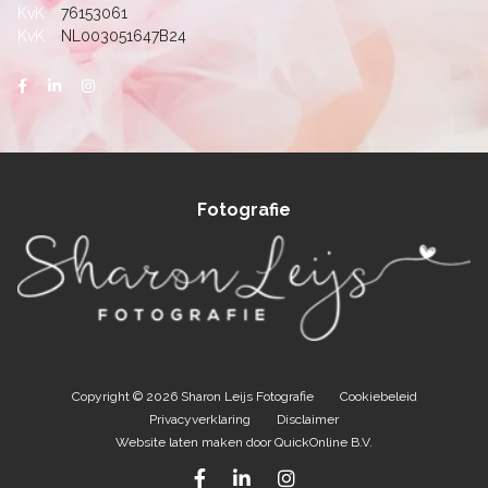
KvK
76153061
KvK
NL003051647B24
Fotografie
Copyright © 2026 Sharon Leijs Fotografie
Cookiebeleid
Privacyverklaring
Disclaimer
Website laten maken
door
QuickOnline B.V.